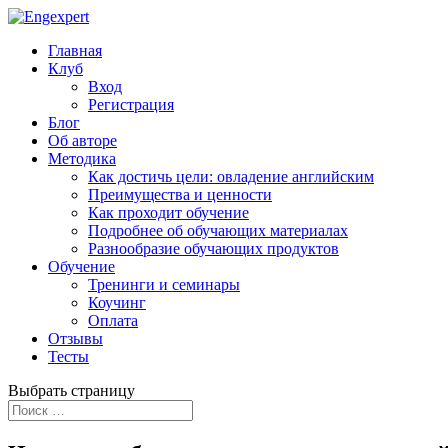
Главная
Клуб
Вход
Регистрация
Блог
Об авторе
Методика
Как достичь цели: овладение английским
Преимущества и ценности
Как проходит обучение
Подробнее об обучающих материалах
Разнообразие обучающих продуктов
Обучение
Тренинги и семинары
Коучинг
Оплата
Отзывы
Тесты
Выбрать страницу