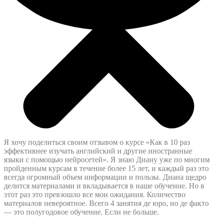
Я хочу поделиться своим отзывом о курсе «Как в 10 раз
эффективнее изучать английский и другие иностранные
языки с помощью нейросетей». Я знаю Диану уже по многим
пройденным курсам в течение более 15 лет, и каждый раз это
всегда огромный объем информации и пользы. Диана щедро
делится материалами и вкладывается в наше обучение. Но в
этот раз это превзошло все мои ожидания. Количество
материалов невероятное. Всего 4 занятия де юро, но де факто
— это полугодовое обучение. Если не больше.