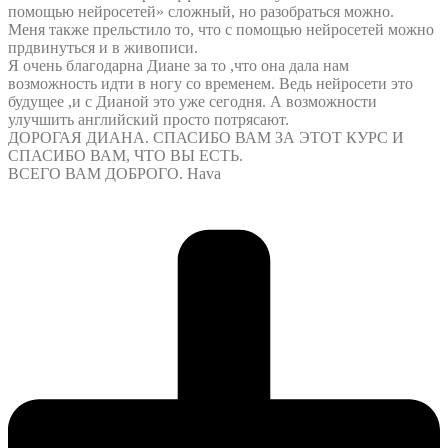
помощью нейросетей» сложный, но разобраться можно.
Меня также прельстило то, что с помощью нейросетей можно
прдвинуться и в живописи.
Я очень благодарна Диане за то ,что она дала нам
возможность идти в ногу со временем. Ведь нейросети это
будущее ,и с Дианой это уже сегодня. А возможности
улучшить английский просто потрясают.
ДОРОГАЯ ДИАНА. СПАСИБО ВАМ ЗА ЭТОТ КУРС И
СПАСИБО ВАМ, ЧТО ВЫ ЕСТЬ.
ВСЕГО ВАМ ДОБРОГО. Hava