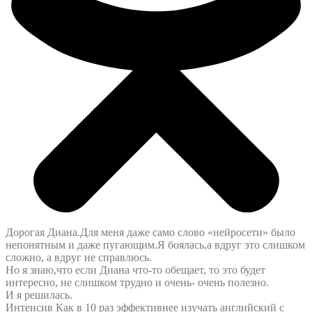
Дорогая Диана.Для меня даже само слово «нейросети» было
непонятным и даже пугающим.Я боялась,а вдруг это слишком
сложно, а вдруг не справлюсь.
Но я знаю,что если Диана что-то обещает, то это будет
интересно, не слишком трудно и очень- очень полезно.
И я решилась.
Интенсив Как в 10 раз эффективнее изучать английский с