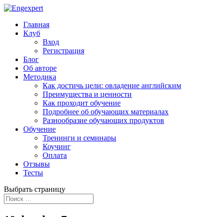
Главная
Клуб
Вход
Регистрация
Блог
Об авторе
Методика
Как достичь цели: овладение английским
Преимущества и ценности
Как проходит обучение
Подробнее об обучающих материалах
Разнообразие обучающих продуктов
Обучение
Тренинги и семинары
Коучинг
Оплата
Отзывы
Тесты
Выбрать страницу