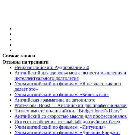
Свежие записи
Отзывы на тренинги
Нейроанглийский: Аудирование 2.0
Английский для здоровья мозга, ясности мышления и
интеллектуального долголетия
Учим английский по фильмам: «Я не знаю, как она
делает это»
Учим английский по фильмам: «Билет в рай»
Английская грамматика на автопилоте
Professional Boost — Английский для профессионалов
Читаем вместе по-английски. “Bridget Jones’s Diary”
Английский со скоростью мысли для профессионалов
Искусство общения: от small talk до глубоких бесед
Учим английский по фильмам: «Интуиция»
Учим английский по фильмам: «Дневник Бриджит