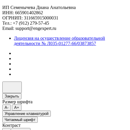
ИП Семенычева Диана Анатольевна
ИНН: 665901402862
ОГРНИП: 311665915000031
Тел.: +7 (912) 279-57-45
Email: support@engexpert.ru
Лицензия на осуществление образовательной
деятельности № Л035-01277-66/03873857
Закрыть
Размер шрифта
A-
A+
Управление клавиатурой
Читаемый шрифт
Контраст