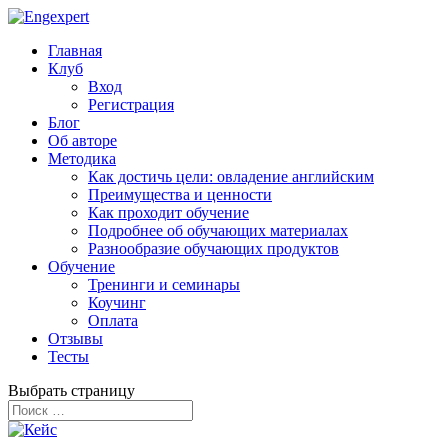
Главная
Клуб
Вход
Регистрация
Блог
Об авторе
Методика
Как достичь цели: овладение английским
Преимущества и ценности
Как проходит обучение
Подробнее об обучающих материалах
Разнообразие обучающих продуктов
Обучение
Тренинги и семинары
Коучинг
Оплата
Отзывы
Тесты
Выбрать страницу