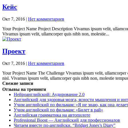
Кейс
Окт 7, 2016
|
Нет комментариев
Your Project Name Project Description Vivamus ipsum velit, ullamcorper
Vivamus ipsum velit, ullamcorper quis nibh non, molestie...
Проект
Окт 7, 2016
|
Нет комментариев
Your Project Name The Challenge Vivamus ipsum velit, ullamcorper quis
nisl. Vivamus ipsum velit, ullamcorper quis nibh non, molestie tempus
Свежие записи
Отзывы на тренинги
Нейроанглийский: Аудирование 2.0
Английский для здоровья мозга, ясности мышления и инт
Учим английский по фильмам: «Я не знаю, как она делает
Учим английский по фильмам: «Билет в рай»
Английская грамматика на автопилоте
Professional Boost — Английский для профессионалов
Читаем вместе по-английски. “Bridget Jones’s Diary”