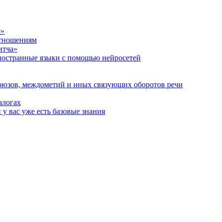
с»
отношениям
итча»
иностранные языки с помощью нейросетей
оюзов, междометий и иных связующих оборотов речи
алогах
у вас уже есть базовые знания