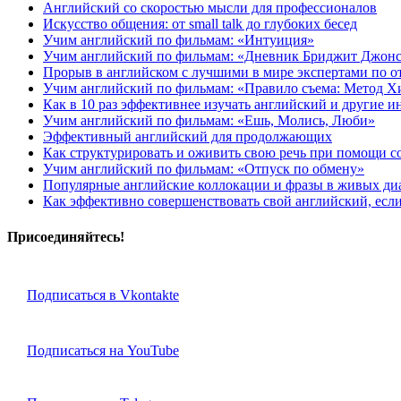
Английский со скоростью мысли для профессионалов
Искусство общения: от small talk до глубоких бесед
Учим английский по фильмам: «Интуиция»
Учим английский по фильмам: «Дневник Бриджит Джон
Прорыв в английском с лучшими в мире экспертами по 
Учим английский по фильмам: «Правило съема: Метод Х
Как в 10 раз эффективнее изучать английский и другие 
Учим английский по фильмам: «Ешь, Молись, Люби»
Эффективный английский для продолжающих
Как структурировать и оживить свою речь при помощи с
Учим английский по фильмам: «Отпуск по обмену»
Популярные английские коллокации и фразы в живых ди
Как эффективно совершенствовать свой английский, если 
Присоединяйтесь!
Подписаться в Vkontakte
Подписаться на YouTube