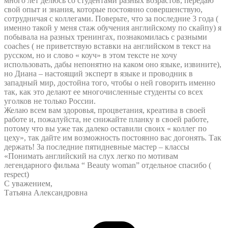
много лет делюсь со студентами разных возрастов, передаю
свой опыт и знания, которые постоянно совершенствую,
сотрудничая с коллегами. Поверьте, что за последние 3 года (
именно такой у меня стаж обучения английскому по скайпу) я
побывала на разных тренингах, познакомилась с разными
coaches ( не приветствую вставки на английском в текст на
русском, но и слово « коуч» в этом тексте не хочу
использовать, дабы непонятно на каком оно языке, извините),
но Диана – настоящий эксперт в языке и проводник в
западный мир, достойна того, чтобы о ней говорить именно
так, как это делают ее многочисленные студенты со всех
уголков не только России.
Желаю всем вам здоровья, процветания, креатива в своей
работе и, пожалуйста, не снижайте планку в своей работе,
потому что вы уже так далеко оставили своих « коллег по
цеху», так дайте им возможность постоянно вас догонять. Так
держать! За последние пятидневные мастер – классы
«Понимать английский на слух легко по мотивам
легендарного фильма “ Beauty woman” отдельное спасибо (
respect)
С уважением,
Татьяна Александровна