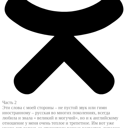
Часть 2
Эти слова с моей стороны – не пустой звук или гимн
иностранному – русская во многих поколениях, всегда
любила и знала « великий и могучий», но и к английскому
отношение у меня очень теплое и трепетное. Им вот уже