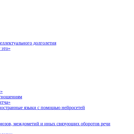
еллектуального долголетия
 это»
с»
отношениям
итча»
иностранные языки с помощью нейросетей
оюзов, междометий и иных связующих оборотов речи