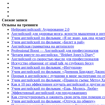
Свежие записи
Отзывы на тренинги
Нейроанглийский: Аудирование 2.0
Английский для здоровья мозга, ясности мышления и инт
Учим английский по фильмам: «Я не знаю, как она делает
Учим английский по фильмам: «Билет в рай»
Английская грамматика на автопилоте
Professional Boost — Английский для профессионалов
Читаем вместе по-английски. “Bridget Jones’s Diary”
Английский со скоростью мысли для профессионалов
Искусство общения: от small talk до глубоких бесед
Учим английский по фильмам: «Интуиция»
Учим английский по фильмам: «Дневник Бриджит Джон
Прорыв в английском с лучшими в мире экспертами по 
Учим английский по фильмам: «Правило съема: Метод Х
Как в 10 раз эффективнее изучать английский и другие 
Учим английский по фильмам: «Ешь, Молись, Люби»
Эффективный английский для продолжающих
Как структурировать и оживить свою речь при помощи с
Учим английский по фильмам: «Отпуск по обмену»