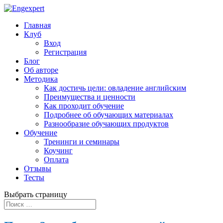
Главная
Клуб
Вход
Регистрация
Блог
Об авторе
Методика
Как достичь цели: овладение английским
Преимущества и ценности
Как проходит обучение
Подробнее об обучающих материалах
Разнообразие обучающих продуктов
Обучение
Тренинги и семинары
Коучинг
Оплата
Отзывы
Тесты
Выбрать страницу