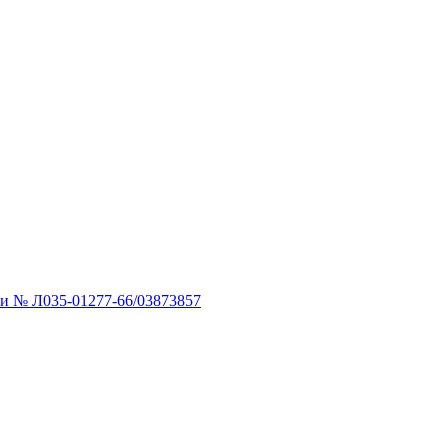
ти № Л035-01277-66/03873857