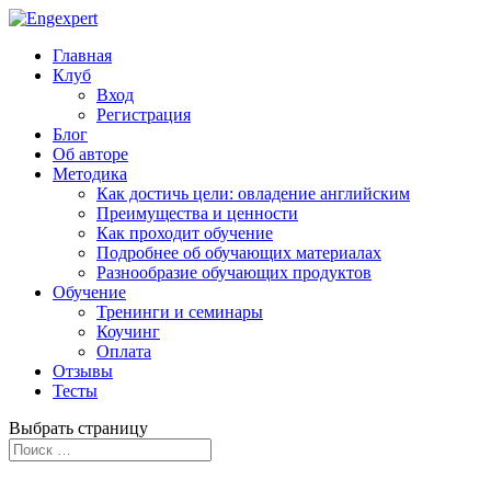
Главная
Клуб
Вход
Регистрация
Блог
Об авторе
Методика
Как достичь цели: овладение английским
Преимущества и ценности
Как проходит обучение
Подробнее об обучающих материалах
Разнообразие обучающих продуктов
Обучение
Тренинги и семинары
Коучинг
Оплата
Отзывы
Тесты
Выбрать страницу