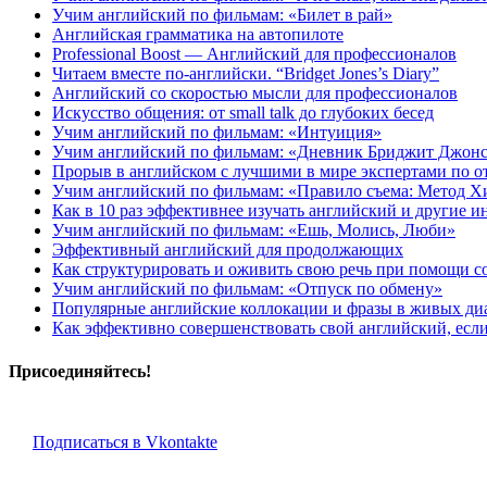
Учим английский по фильмам: «Билет в рай»
Английская грамматика на автопилоте
Professional Boost — Английский для профессионалов
Читаем вместе по-английски. “Bridget Jones’s Diary”
Английский со скоростью мысли для профессионалов
Искусство общения: от small talk до глубоких бесед
Учим английский по фильмам: «Интуиция»
Учим английский по фильмам: «Дневник Бриджит Джон
Прорыв в английском с лучшими в мире экспертами по 
Учим английский по фильмам: «Правило съема: Метод Х
Как в 10 раз эффективнее изучать английский и другие 
Учим английский по фильмам: «Ешь, Молись, Люби»
Эффективный английский для продолжающих
Как структурировать и оживить свою речь при помощи с
Учим английский по фильмам: «Отпуск по обмену»
Популярные английские коллокации и фразы в живых ди
Как эффективно совершенствовать свой английский, если 
Присоединяйтесь!
Подписаться в Vkontakte