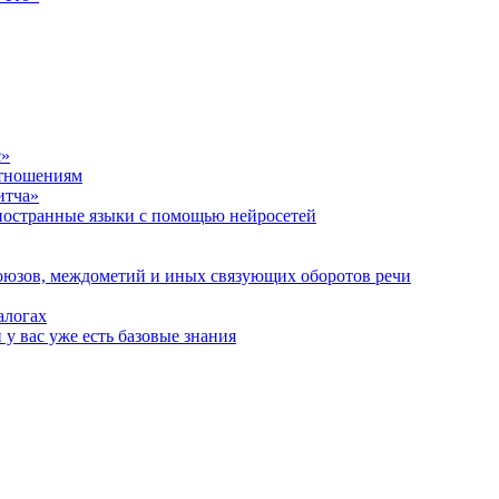
с»
отношениям
итча»
иностранные языки с помощью нейросетей
оюзов, междометий и иных связующих оборотов речи
алогах
у вас уже есть базовые знания