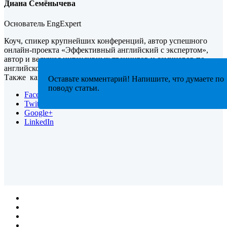
Диана Семёнычева
Основатель EngExpert
Коуч, спикер крупнейших конференций, автор успешного
онлайн-проекта «Эффективный английский с экспертом»,
автор и ведущая интенсивных тренингов и семинаров по
английскому языку, известная своей эффективной методикой.
Также кандидат экономических наук по мировой экономике.
Оставьте комментарий! Напишите, что думаете по
поводу статьи.
Facebook
Twitter
Google+
LinkedIn