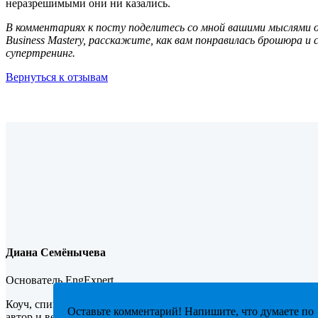
неразрешимыми они ни казались.
В комментариях к посту поделитесь со мной вашими мыслями 
Business Mastery, расскажите, как вам понравилась брошюра и
супертренинг.
Вернуться к отзывам
Диана Семёнычева
Основатель EngExpert
Коуч, спикер крупнейших конференций, автор успешного онла
Оставьте комментарий! Напишите, что думаете по
автор и ведущая интенсивных тренингов и семинаров по англи