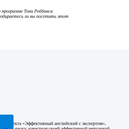
о программе Тони Роббинса
 собираетесь ли вы посетить этот
йн-проекта «Эффективный английский с экспертом»,
йскому языку, известная своей эффективной методикой.
x