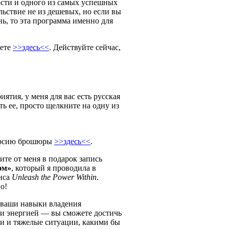
ости и одного из самых успешных
льствие не из дешевых, но если вы
нь, то эта программа именно для
жете
>>здесь<<
. Действуйте сейчас,
ятия, у меня для вас есть русская
ть ее, просто щелкните на одну из
версию брошюры
>>здесь<<
.
ите от меня в подарок запись
ом»
, который я проводила в
нса
Unleash the Power Within
.
о!
ь ваши навыки владения
 и энергией — вы сможете достичь
и и тяжелые ситуации, какими бы