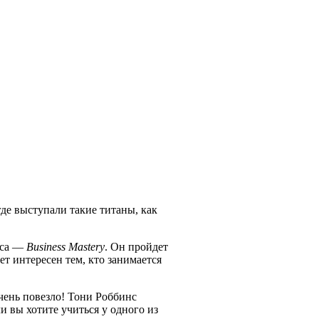
де выступали такие титаны, как
нса —
Business Mastery
. Он пройдет
ет интересен тем, кто занимается
чень повезло! Тони Роббинс
и вы хотите учиться у одного из