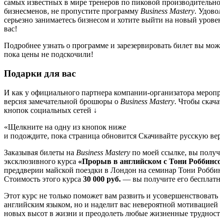
самых известных в мире тренеров по пиковой производительн
бизнесменов, не пропустите программу
Business Mastery
. Удово
серьезно занимаетесь бизнесом и хотите выйти на новый урове
вас!
Подробнее узнать о программе и зарезервировать билет вы мо
пока цены не подскочили!
Подарки для вас
И как у официального партнера компании-организатора меропри
версия замечательной брошюры о
Business Mastery
. Чтобы скача
кнопок социальных сетей ↓
«Щелкните на одну из кнопок ниже
и подождите, пока страница обновится Скачивайте русскую 
Заказывая билеты на
Business Mastery
по моей ссылке, вы получ
эксклюзивного курса
«Прорыв в английском с Тони Роббинс
преддверии майской поездки в Лондон на семинар Тони Робби
Стоимость этого курса
30 000 руб.
— вы получите его бесплатн
Этот курс не только поможет вам развить и усовершенствоват
английским языком, но и наделит вас невероятной мотивацией
новых высот в жизни и преодолеть любые жизненные трудност