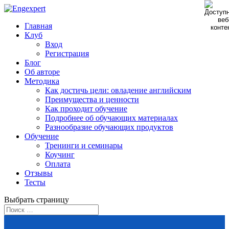
Главная
Клуб
Вход
Регистрация
Блог
Об авторе
Методика
Как достичь цели: овладение английским
Преимущества и ценности
Как проходит обучение
Подробнее об обучающих материалах
Разнообразие обучающих продуктов
Обучение
Тренинги и семинары
Коучинг
Оплата
Отзывы
Тесты
Выбрать страницу