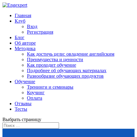
Главная
Клуб
Вход
Регистрация
Блог
Об авторе
Методика
Как достичь цели: овладение английским
Преимущества и ценности
Как проходит обучение
Подробнее об обучающих материалах
Разнообразие обучающих продуктов
Обучение
Тренинги и семинары
Коучинг
Оплата
Отзывы
Тесты
Выбрать страницу